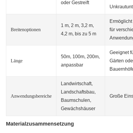
oder Gestreift
Unkrautunt
Ermöglicht 
1 m, 2 m, 3,2 m,
Breitenoptionen
für versch
4,2 m, bis zu 5 m
Anwendun
Geeignet fü
50m, 100m, 200m,
Länge
Gärten ode
anpassbar
Bauernhöf
Landwirtschaft,
Landschaftsbau,
Anwendungsbereiche
Große Einsa
Baumschulen,
Gewächshäuser
Materialzusammensetzung