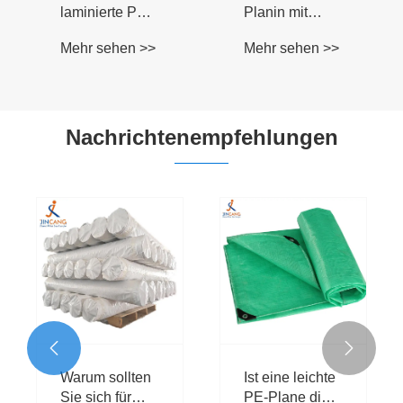
Nachrichtenempfehlungen
Warum ist die
Gute
Wahl der
Nachrichten
richtigen
Mehr sehen >>
Mehr sehen >>
Umzugstasche
so wichtig?

