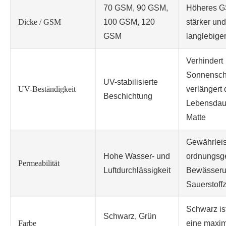
70 GSM, 90 GSM,
Höheres G
Dicke / GSM
100 GSM, 120
stärker und
GSM
langlebige
Verhindert
Sonnensch
UV-stabilisierte
UV-Beständigkeit
verlängert 
Beschichtung
Lebensdau
Matte
Gewährleis
Hohe Wasser- und
ordnungs
Permeabilität
Luftdurchlässigkeit
Bewässeru
Sauerstoff
Schwarz ist
Schwarz, Grün
Farbe
eine maxi