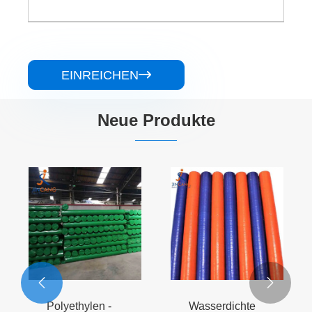
EINREICHEN

Neue Produkte
180g blaues
130 g
PE -Tarpaulin
schwarze PE-
Plane
Mehr sehen >>
Mehr sehen >>

